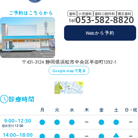
ご予約はこちらから
歯科
小児歯科
歯科口腔外科
矯正歯科
053-582-8820
tel
Webから予約
〒431-3124 静岡県浜松市中央区半田町1392-1
Google mapで見る
診療時間
月
火
水
木
金
土
日・祝
●
●
●
●
●
9:00~12:30
ー
ー
最終受付 12:00
▲
●
●
●
●
14:00~18:00
ー
ー