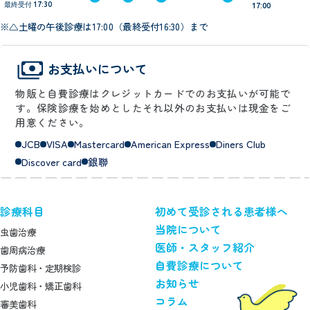
最終受付 17:30
17:00
※△土曜の午後診療は17:00（最終受付16:30）まで
お支払いについて
物販と自費診療はクレジットカードでのお支払いが可能で
す。
保険診療を始めとしたそれ以外のお支払いは現金をご
用意ください。
JCB
VISA
Mastercard
American Express
Diners Club
Discover card
銀聯
診療科目
初めて受診される患者様へ
当院について
虫歯治療
医師・スタッフ紹介
歯周病治療
自費診療について
予防歯科・定期検診
お知らせ
小児歯科・矯正歯科
コラム
審美歯科